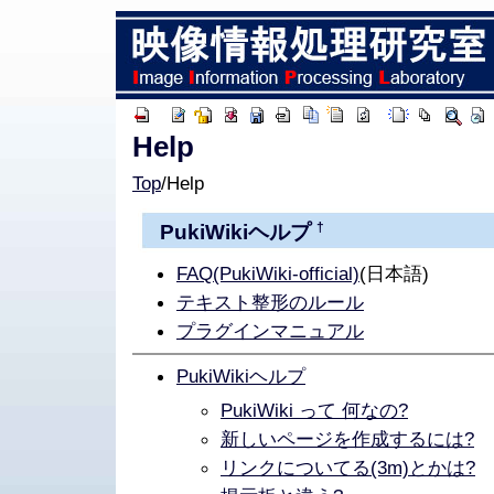
Help
Top
/
Help
†
PukiWiki
ヘルプ
FAQ(PukiWiki-official)
(日本語)
テキスト整形のルール
プラグインマニュアル
PukiWikiヘルプ
PukiWiki って 何なの?
新しいページを作成するには?
リンクについてる(3m)とかは?