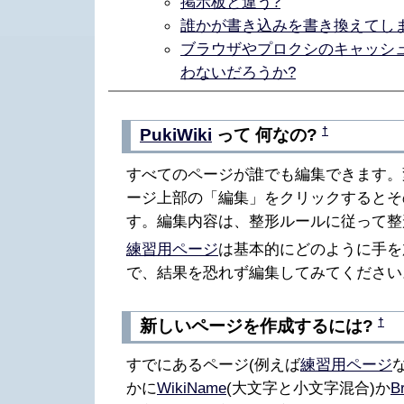
掲示板と違う?
誰かが書き込みを書き換えてしま
ブラウザやプロクシのキャッシ
わないだろうか?
†
PukiWiki
って 何なの?
すべてのページが誰でも編集できます。
ージ上部の「編集」をクリックするとそ
す。編集内容は、整形ルールに従って整
練習用ページ
は基本的にどのように手を
で、結果を恐れず編集してみてください
†
新しいページを作成するには?
すでにあるページ(例えば
練習用ページ
かに
WikiName
(大文字と小文字混合)か
B