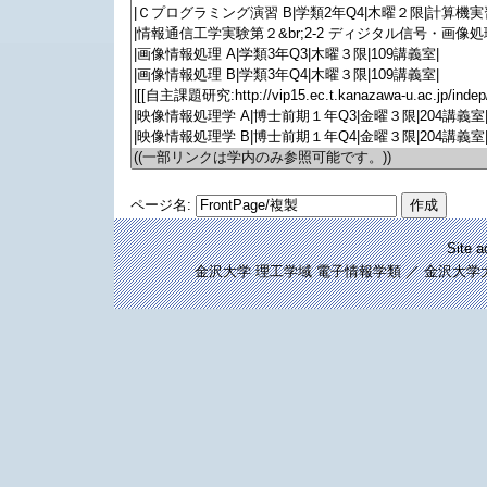
ページ名:
Site 
金沢大学 理工学域 電子情報学類 ／ 金沢大